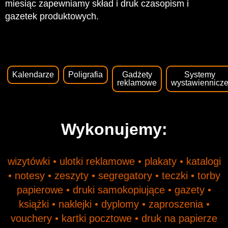
miesiąc zapewniamy skład i druk czasopism i
gazetek produktowych.
Kalendarze
Poligrafia
Gadżety
Systemy
reklamowe
wystawiennicz
Wykonujemy:
wizytówki • ulotki reklamowe • plakaty • katalogi
• notesy • zeszyty • segregatory • teczki • torby
papierowe • druki samokopiujące • gazety •
książki • naklejki • dyplomy • zaproszenia •
vouchery • kartki pocztowe • druk na papierze