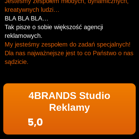
Jesteśmy zespołem młodych, dynamicznych,
kreatywnych ludzi…
BLA BLA BLA…
Tak pisze o sobie większość agencji
reklamowych.
My jesteśmy zespołem do zadań specjalnych!
Dla nas najważnejsze jest to co Państwo o nas
sądzicie.
4BRANDS Studio
Reklamy
5,0