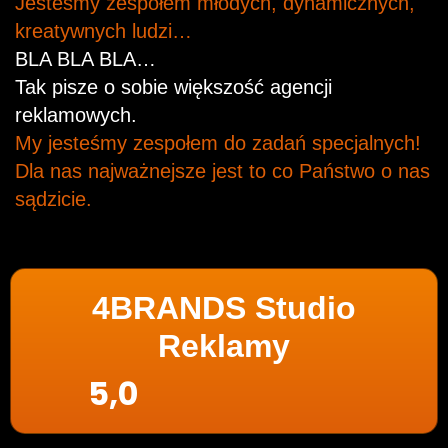
Jesteśmy zespołem młodych, dynamicznych,
kreatywnych ludzi…
BLA BLA BLA…
Tak pisze o sobie większość agencji
reklamowych.
My jesteśmy zespołem do zadań specjalnych!
Dla nas najważnejsze jest to co Państwo o nas
sądzicie.
4BRANDS Studio
Reklamy
5,0