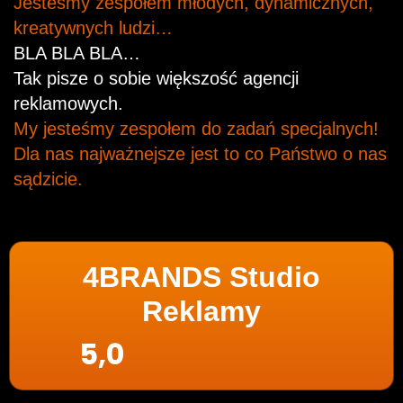
Jesteśmy zespołem młodych, dynamicznych,
kreatywnych ludzi…
BLA BLA BLA…
Tak pisze o sobie większość agencji
reklamowych.
My jesteśmy zespołem do zadań specjalnych!
Dla nas najważnejsze jest to co Państwo o nas
sądzicie.
4BRANDS Studio
Reklamy
5,0