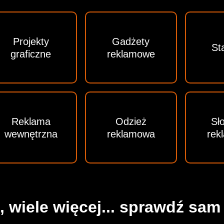
Projekty
Gadżety
St
graficzne
reklamowe
Reklama
Odzież
Sł
wewnętrzna
reklamowa
rek
e, wiele więcej... sprawdź sam