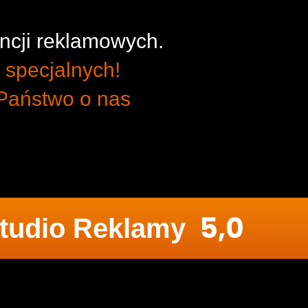
ncji reklamowych.
specjalnych!
 Państwo o nas
5,0
udio Reklamy