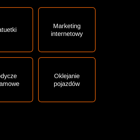
Marketing
atuetki
internetowy
odycze
Oklejanie
lamowe
pojazdów