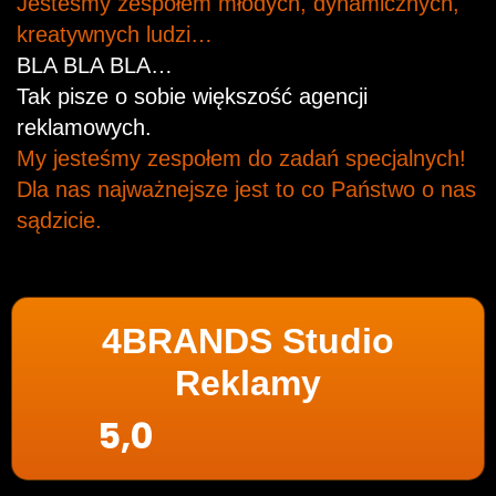
Jesteśmy zespołem młodych, dynamicznych,
kreatywnych ludzi…
BLA BLA BLA…
Tak pisze o sobie większość agencji
reklamowych.
My jesteśmy zespołem do zadań specjalnych!
Dla nas najważnejsze jest to co Państwo o nas
sądzicie.
4BRANDS Studio
Reklamy
5,0